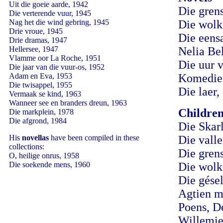
Uit die goeie aarde, 1942
Die gren
Die verterende vuur, 1945
Nag het die wind gebring, 1945
Die wolk
Drie vroue, 1945
Die eens
Drie dramas, 1947
Hellersee, 1947
Nelia Bel
Vlamme oor La Roche, 1951
Die uur 
Die jaar van die vuur-os, 1952
Adam en Eva, 1953
Komedie 
Die twisappel, 1955
Die laer,
Vermaak se kind, 1963
Wanneer see en branders dreun, 1963
Children
Die markplein, 1978
Die afgrond, 1984
Die Skar
His
novellas
have been compiled in these
Die valle
collections:
Die gren
O, heilige onrus, 1958
Die soekende mens, 1960
Die wolk
Die gése
Agtien m
Poens, D
Willemien