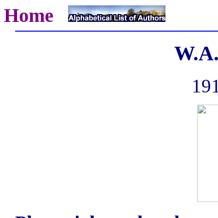
Home
W.A.
191