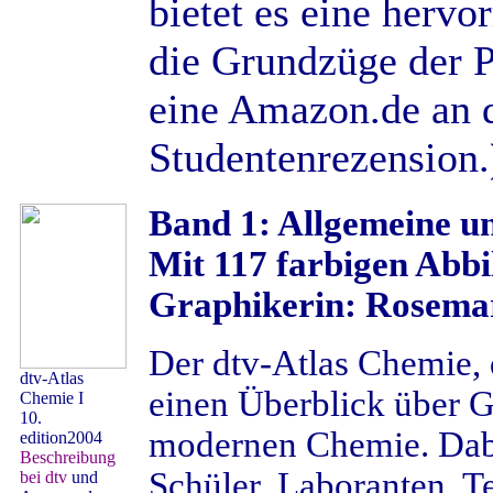
bietet es eine herv
die Grundzüge der P
eine Amazon.de an 
Studentenrezensio
Band 1: Allgemeine u
Mit 117 farbigen Abbi
Graphikerin: Rosema
Der dtv-Atlas Chemie, 
dtv-Atlas
einen Überblick über 
Chemie I
10.
modernen Chemie. Dabe
edition2004
Beschreibung
Schüler, Laboranten, Te
bei dtv
und