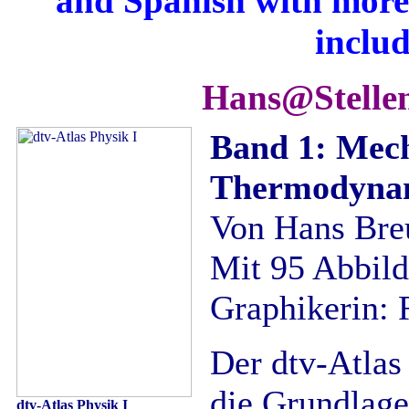
and Spanish with more 
includ
Hans@Stelle
Band 1: Mech
Thermodynam
Von Hans Bre
Mit 95 Abbild
Graphikerin: 
Der dtv-Atlas
die Grundlage
dtv-Atlas Physik I