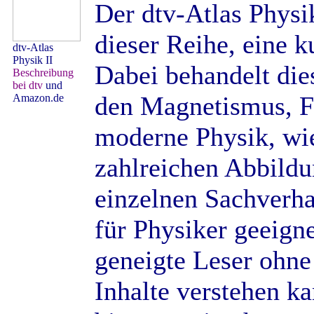
Der dtv-Atlas Physik
dieser Reihe, eine k
dtv-Atlas
Physik II
Dabei behandelt dies
Beschreibung
bei dtv
und
den Magnetismus, Fe
Amazon.de
moderne Physik, wi
zahlreichen Abbildu
einzelnen Sachverha
für Physiker geeigne
geneigte Leser ohne
Inhalte verstehen 