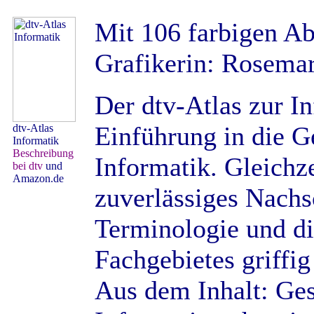
Mit 106 farbigen Ab
Grafikerin: Rosemar
Der dtv-Atlas zur I
Einführung in die G
dtv-Atlas
Informatik
Beschreibung
Informatik. Gleichze
bei dtv
und
Amazon.de
zuverlässiges Nachs
Terminologie und d
Fachgebietes griffig 
Aus dem Inhalt: Ges