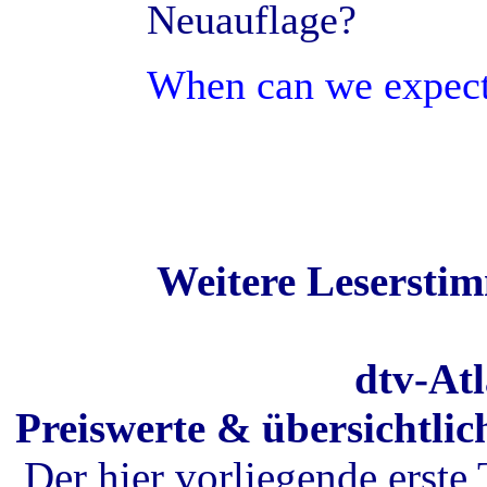
Neuauflage?
When can we expect
Weitere Lesersti
dtv-At
Preiswerte & übersichtlic
Der hier vorliegende erste