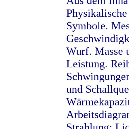
Aus dem Inhal
Physikalische
Symbole. Mes
Geschwindigke
Wurf. Masse u
Leistung. Rei
Schwingungen 
und Schallqu
Wärmekapazit
Arbeitsdiagra
Strahlung: Li