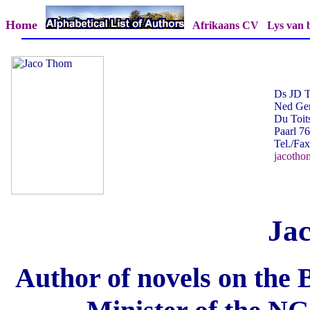
Home
Afrikaans CV
Lys van 
Ds JD 
Ned Ger
Du Toit
Paarl 7
Tel./Fa
jacoth
Ja
Author of novels on the 