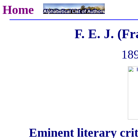
Home
F. E. J. (F
189
Eminent literary cri