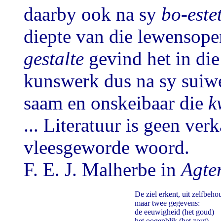
daarby ook na sy
bo-este
diepte van die lewensope
gestalte
gevind het in die
kunswerk dus na sy suiwe
saam en onskeibaar die
k
... Literatuur is geen verk
vleesgeworde woord.
F. E. J. Malherbe in
Agte
De ziel erkent, uit zelfbeho
maar twee gegevens:
de eeuwigheid (het goud)
het oogenblik (het zout)