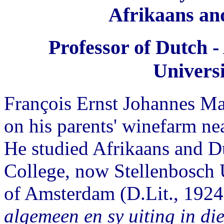
Afrikaans an
Professor of Dutch -
Universi
François Ernst Johannes M
on his parents' winefarm nea
He studied Afrikaans and Du
College, now Stellenbosch U
of Amsterdam (D.Lit., 1924 -
algemeen en sy uiting in di